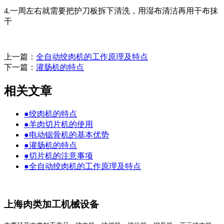
4.一周左右就需要把护刀板拆下清洗，用湿布清洁再用干布抹
干
上一篇：
全自动绞肉机的工作原理及特点
下一篇：
灌肠机的特点
相关文章
●
绞肉机的特点
●
羊肉切片机的使用
●
电动锯骨机的基本优势
●
灌肠机的特点
●
切片机的注意事项
●
全自动绞肉机的工作原理及特点
上海肉类加工机械设备