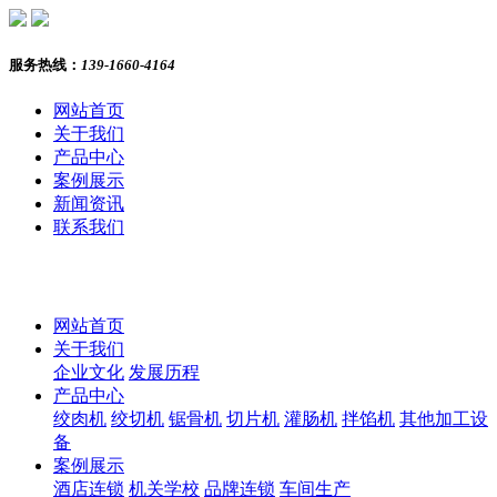
服务热线：
139-1660-4164
网站首页
关于我们
产品中心
案例展示
新闻资讯
联系我们
网站首页
关于我们
企业文化
发展历程
产品中心
绞肉机
绞切机
锯骨机
切片机
灌肠机
拌馅机
其他加工设
备
案例展示
酒店连锁
机关学校
品牌连锁
车间生产