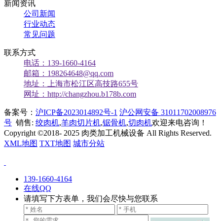
新闻资讯
公司新闻
行业动态
常见问题
联系方式
电话：139-1660-4164
邮箱：198264648@qq.com
地址：上海市松江区高技路655号
网址：http://changzhou.b178b.com
备案号：
沪ICP备2023014892号-1
沪公网安备 31011702008976
号
销售:
绞肉机
,
羊肉切片机
,
锯骨机
,
切肉机
欢迎来电咨询！
Copyright ©2018- 2025 肉类加工机械设备 All Rights Reserved.
XML地图
TXT地图
城市分站
139-1660-4164
在线QQ
请填写下方表单，我们会尽快与您联系