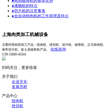
●
电动锯骨机的基本优势
●
灌肠机的特点
●
切片机的注意事项
●
全自动绞肉机的工作原理及特点
上海肉类加工机械设备
主要经营肉类加工产品：绞肉机、绞切机、切片机、锯骨机、正元绞肉机、
在线咨询
南常切片机、富士龙锯骨机产品。
139-1660-4164
扫码关注，更多惊喜
关于我们
企业文化
发展历程
产品中心
绞肉机
绞切机