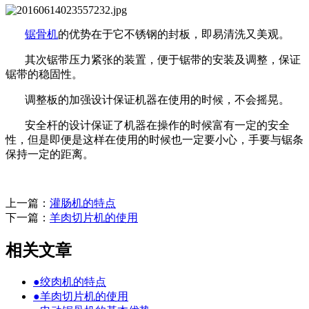
锯骨机
的优势在于它不锈钢的封板，即易清洗又美观。
其次锯带压力紧张的装置，便于锯带的安装及调整，保证
锯带的稳固性。
调整板的加强设计保证机器在使用的时候，不会摇晃。
安全杆的设计保证了机器在操作的时候富有一定的安全
性，但是即便是这样在使用的时候也一定要小心，手要与锯条
保持一定的距离。
上一篇：
灌肠机的特点
下一篇：
羊肉切片机的使用
相关文章
●
绞肉机的特点
●
羊肉切片机的使用