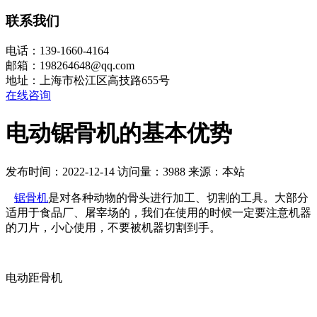
联系我们
电话：139-1660-4164
邮箱：198264648@qq.com
地址：上海市松江区高技路655号
在线咨询
电动锯骨机的基本优势
发布时间：2022-12-14
访问量：3988
来源：本站
锯骨机
是对各种动物的骨头进行加工、切割的工具。大部分
适用于食品厂、屠宰场的，我们在使用的时候一定要注意机器
的刀片，小心使用，不要被机器切割到手。
电动距骨机